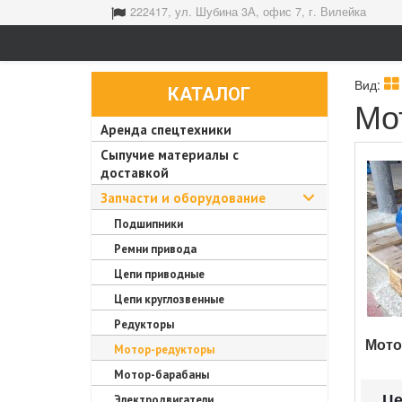
222417, ул. Шубина 3А, офис 7, г. Вилейка
Вид:
КАТАЛОГ
Мо
Аренда спецтехники
Сыпучие материалы с
доставкой
Запчасти и оборудование
Подшипники
Ремни привода
Цепи приводные
Цепи круглозвенные
Редукторы
Мото
Мотор-редукторы
Мотор-барабаны
Це
Электродвигатели