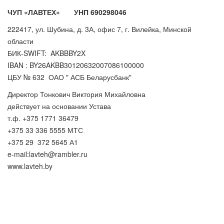
ЧУП «ЛАВТЕХ»
УНП 690298046
222417, ул. Шубина, д. 3А, офис 7, г. Вилейка, Минской
области
БИК-SWIFT: AKBBBY2X
IBAN : BY26AKBB30120632007086100000
ЦБУ № 632 ОАО " АСБ Беларусбанк"
Директор Тонкович Виктория Михайловна
действует на основании Устава
т.ф. +375 1771 36479
+375 33 336 5555 МТС
+375 29 372 5645 А1
e-mail:
lavteh@rambler.ru
www.lavteh.by